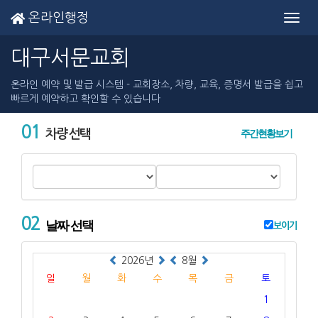
온라인행정
Toggl
navig
대구서문교회
온라인 예약 및 발급 시스템 - 교회장소, 차량, 교육, 증명서 발급을 쉽고
빠르게 예약하고 확인할 수 있습니다
01
주간현황보기
차량 선택
02
날짜 선택
보이기
2026년
8월
일
월
화
수
목
금
토
1